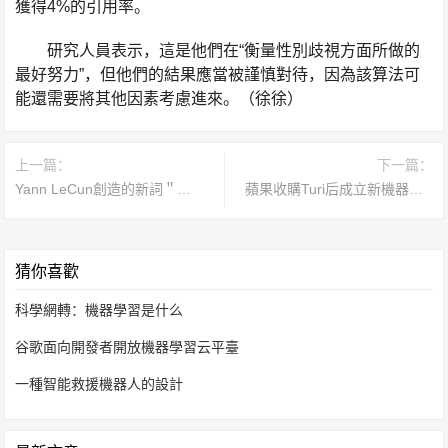
獲得4%的引用率。
研究人員表示，這是他們在“衡量性別歧視方面所做的
最好努力”，但他們的結果應當被謹慎對待，因為該算法可
能還需要將其他因素考慮進來。（徐徐）
上一篇：
下一篇：
Yann LeCun創造的新詞＂預測學習＂將落腳于GANs？
蘋果收購Turi后成立新機器學習部門 已啟動招募
猜你喜歡
科學網轉：機器學習是什么
谷歌面向開發者開放機器學習云平臺
一種智能救援機器人的設計