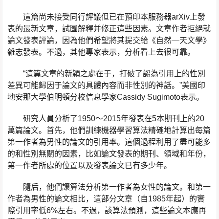
這篇尚未接受同行評議但已在預印本服務器arXiv上發
表的最新文章，試圖解釋并修正這些因素。文章作者拒絕就
論文發表評論，因為他們希望將其提交給《自然—天文學》
雜志發表。不過，其他專家表示，分析看上去很可靠。
“這篇文章的新穎之處在于，打破了認為引用上的性別
差異可能歸因于論文的具體內容而非性別的神話。”美國印
地安那大學伯明頓分校信息學家Cassidy Sugimoto表示。
研究人員分析了1950～2015年發表在5本期刊上的20
萬篇論文。首先，他們訓練機器學習算法精確地計算出每篇
第一作者為男性的論文的引用率。這個過程利用了盡可能多
的和性別無關的因素，比如論文發表的期刊、領域和年份，
第一作者所處的位置以及發表論文已有多少年。
隨后，他們讓算法分析第一作者為女性的論文。和第一
作者為男性的論文相比，這部分文章（自1985年起）的實
際引用率低6%左右。不過，該算法預測，這些論文本應再