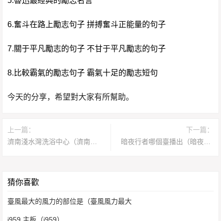
5.魯迅最經典的勵志名言
6.奮斗在路上勵志句子 拼搏奮斗正能量的句子
7.關于平凡勵志的句子 不甘于平凡勵志的句子
8.比較霸氣的勵志句子 霸氣十足的勵志短句
今天的分享，希望對大家有所幫助。
上一篇：
下一篇：
濟南淺水灣洗浴中心（濟南淺水灣）
暗夜行者哪個臺播出（暗夜紋身）
猜你喜歡
臺風最大的風力的部位是（臺風風力最大
i959 主板（i959）