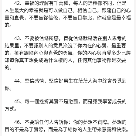
42、幸福的理解有千萬種，每人的詮釋都不同，但是
人生最大的幸福就是可以做自己。相信自己，跟隨自己的心
靈和直覺，不要盲從信條，不要盲目攀比，你就會是最幸福
的。
43、不要被信條所感，盲從信條就是活在別人思考的
結果里，不要讓別人的意見淹沒了你內在的心聲。最重要
的，擁有跟隨內心與直覺的勇氣，你的內心與直覺多少已經
知道你真正想要成為什么樣的人，任何其他事物都是次要
的。
44、堅信感情，堅信好男生在茫茫人海中終會尋覓到
你。
45、每一個挫折其實不是懲罰，而是讓我學習成長的
方式。
46、不要讓任何人告訴你：你的夢想不實際。夢想的
目的不是為了實際，而是為了給你的人生帶來意義和快樂。