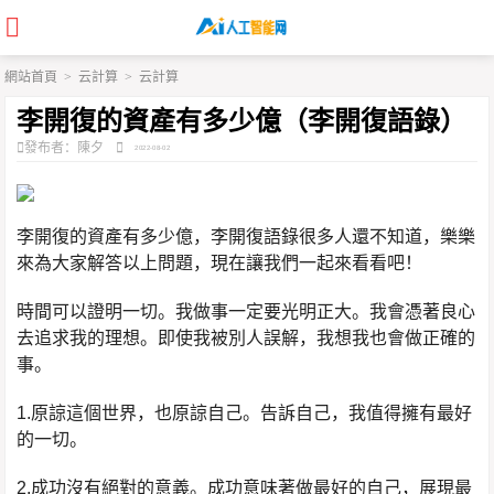
網站首頁
>
云計算
>
云計算
李開復的資產有多少億（李開復語錄）
發布者：陳夕
2022-08-02
李開復的資產有多少億，李開復語錄很多人還不知道，樂樂
來為大家解答以上問題，現在讓我們一起來看看吧！
時間可以證明一切。我做事一定要光明正大。我會憑著良心
去追求我的理想。即使我被別人誤解，我想我也會做正確的
事。
1.原諒這個世界，也原諒自己。告訴自己，我值得擁有最好
的一切。
2.成功沒有絕對的意義。成功意味著做最好的自己，展現最