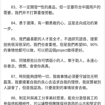
83、不一定開發**性的產品，但一定要符合中國用戶的
需要，我們并不打算重復勞動。
84、勇于選擇，有一顆勇敢的心，這是走向成功的第
一步。
85、我們最喜歡的人才是全才，不過研究語音、搜索
技術很深很深的，我們也會重視，但是我們希望80、90%
的事情他都可以做，可以把這個project做得更好。
86、同情那些比你可憐弱小的人，樂于助人，永遠心
存善念，憐憫，會使你高貴。
87、時刻能夠證明一切，我做事情必須要守誠信光明
磊落，我要摸著自我的良心去追求自我的理想，我就算被別
人誤會了，但是我認為，只要是對的事情就會去做。
88、制定并與員工分享美好愿景，能充分激發員工的
參與感和積極性，可以讓整個團隊保持激昂的斗志和堅定的