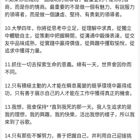
商，而是你的情商。最重要的不是做一個有魅力、有說服力
的領導者，而是做一個謙虛、堅持、有勇氣的領導者。
10.大學四年，你將從思考中立足，從理解中求真，從獨立
中體驗自主，從策劃中把握瞬間，從溝通中鍛煉表達，從交
友中品味成熟，從實踐中贏得價值，從興趣中攫取愉悅，從
追求中獲得力量。
11.抓住一切去探索生命的意義。總有一天，世界會因你而
不同。
12.只有積極主動的人才能在瞬息萬變的競爭環境中贏得成
功，只有善于展示自己的人才能在工作中獲得真正的機會。
13.我想，我會保持* *直到我死的那一天。我人生追求的是
我的理想，我的興趣，我的快樂，活出我想的樣子，所以我
來到了谷歌。
14.只有那些不懈努力，善于把握自己，并利用自己迎接挑