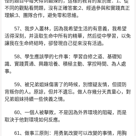
怪的題目中每天得到鍛煉的，這樣的教育的差別是：1、從
不同的觀點看問題，沒有正確答案;2、經過參與和實踐真正
理解;3、團隊合作，避免零和思維。
57、我步入叢林，因為我希望生活的有意義，我希望
活得深刻，并汲取生命中所有的精華，然后從中學習，以免
讓我在生命終結時，卻發現自己從來沒有活過。
58、學生應該學的七件事：學習自修之道、基礎知
識、實踐貫通、興趣培養、積極主動、掌控時間、為人處
事。
59、被兄弟姐妹傷害了的時候，別懷疑友情，但提防
背叛你的人。原諒，但并不遺忘。做人存幾分天真童心，對
兄弟姐妹持續一些俠義之情。
60、一個人被擊敗，不是因為外界環境的阻礙，而是
取決于他對環境如何反應。
61、做事三原則：用勇氣改變可以改變的事情，用胸