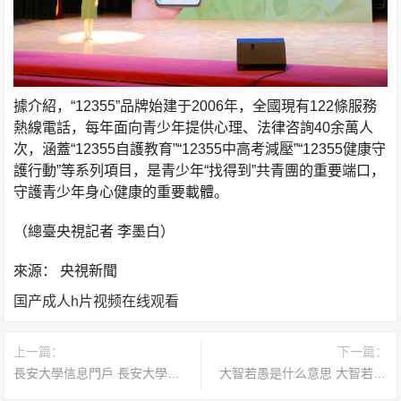
據介紹，“12355”品牌始建于2006年，全國現有122條服務
熱線電話，每年面向青少年提供心理、法律咨詢40余萬人
次，涵蓋“12355自護教育”“12355中高考減壓”“12355健康守
護行動”等系列項目，是青少年“找得到”共青團的重要端口，
守護青少年身心健康的重要載體。
（總臺央視記者 李墨白）
來源： 央視新聞
国产成人h片视频在线观看
上一篇：
下一篇：
長安大學信息門戶 長安大學信息門戶客戶端
大智若愚是什么意思 大智若愚的三種人