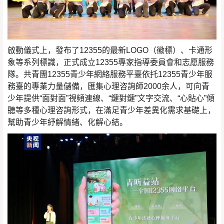
啟動儀式上，發布了12355的最新LOGO（徽標）、卡通形
象等系列標識，正式成立12355專家指導委員會和志愿服務
隊。共青團12355青少年網絡服務平臺依托12355青少年服
務臺的專業力量儲備，匯集心理咨詢師2000余人，可向青
少年提供“面對面”視頻連線、“鍵對鍵”文字交流、“心貼心”傾
聽等多種心理咨詢形式，在滿足青少年差異化需求基礎上，
幫助青少年紓解情緒、化解心結。