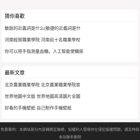
猜你喜歡
敏銳的近義詞是什么(敏捷的近義詞是什
河南經貿職業學院 河南前十名職業學校
你可以用手指測量血糖。人工智能使糖尿
最新文章
北京農業職業學院 北京農業職業學院官
世界地圖中文版 世界地圖高清圖片全圖
好看的手機壁紙 自己制作手機壁紙
免責聲明：本網站部分內容轉摘互聯網，如權利人發現存在侵犯版權問題，請及時與
本站聯系刪除