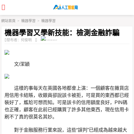
網站首頁
>
機器學習
>
機器學習
機器學習又學新技能：檢測金融詐騙
發布者：何俊明
2023-07-09 22:32:17
文/潔穎
這樣的事每天在英國各地都會上演：一個顧客在雜貨店
用信用卡結賬，收銀員卻說該卡被拒，可是買的東西都已經
裝好了，尷尬可想而知。可是該卡的信用額度良好，PIN碼
也正確，顧客在此前已經購買了許多其他東西，現在信用卡
刷不了真的很莫名其妙。
對于金融服務行業來說，這些“誤判”已經成為越來越大