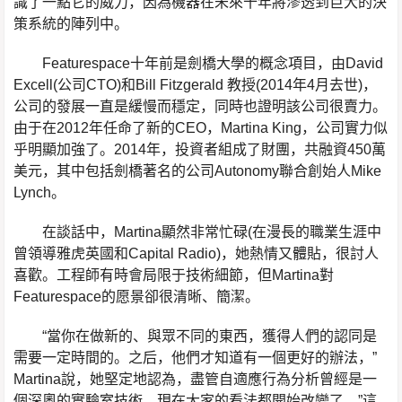
識了一點它的威力，因為機器在未來十年將滲透到巨大的決
策系統的陣列中。
Featurespace十年前是劍橋大學的概念項目，由David
Excell(公司CTO)和Bill Fitzgerald 教授(2014年4月去世)，
公司的發展一直是緩慢而穩定，同時也證明該公司很賣力。
由于在2012年任命了新的CEO，Martina King，公司實力似
乎明顯加強了。2014年，投資者組成了財團，共融資450萬
美元，其中包括劍橋著名的公司Autonomy聯合創始人Mike
Lynch。
在談話中，Martina顯然非常忙碌(在漫長的職業生涯中
曾領導雅虎英國和Capital Radio)，她熱情又體貼，很討人
喜歡。工程師有時會局限于技術細節，但Martina對
Featurespace的愿景卻很清晰、簡潔。
“當你在做新的、與眾不同的東西，獲得人們的認同是
需要一定時間的。之后，他們才知道有一個更好的辦法，”
Martina說，她堅定地認為，盡管自適應行為分析曾經是一
個深奧的實驗室技術，現在大家的看法都開始改變了。”這