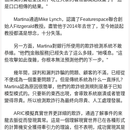
是口口相傳的結果。”
Martina通過Mike Lynch，認識了Featurespace聯合創
始人Fitzgerald教授。盡管他于2014年去世了，至今她談起
教授都滿是想念，十分失落。
另一方面，Martina對銀行所使用的欺詐檢測系統不敢
恭維。”他們[金融服務]已經失去了這么多錢，”她嘆息。“這
些攻擊如此復雜，你根本無法預測他們的下一步。”
幾年間，誤判和漏判詐騙的問題、顧客的不滿，已經從
不便成為一個重要問題了。但是傳統系統為什么一直掙扎？
Martina認為原因很簡單，他們的欺詐檢測規則是基于已知
模型模式的。只要新的東西出現，會導致系統崩潰或者管理
變得昂貴。所以檢測欺詐行為最終向昂貴、人工處理發展。
ARIC模擬真實世界更詳細的欺詐，通過了解事件的來
龍去脈從而發現異常。這是一個理解現實世界已在各種形式
的計算機安全獲得牽引力的理論，但不表明，成功實現其是