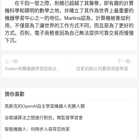
在千鈞一發之際，劍橋已超越了其聲譽，即有趣的計算
機科學和聰明的數學之地，并確立了其作為世界上最重要的
機器學習中心之一的地位。Martina認為，計算機被善加利
用，不僅是為了讓世界的工作方式不同，而且是為了更好的
方式。否則，電子商務會因為自己無法提供可靠交易而慢慢
下沉。
上一篇：
下一篇：
Twitter收購機器學習初創企業 進軍直播視頻領域
這家初創公司要用深度學習增加太陽能設備銷量
猜你喜歡
馬斯克的OpenAI自主學習機器人完勝人類
谷歌讓算法之間進行對抗，無監督學習會
智能機器人：何時步入尋常百姓家