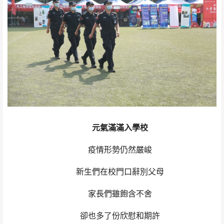
元氣滿滿入學校
疫情形勢仍然嚴峻
新生們在校門口辭別父母
家長們雖飽含不舍
卻也多了份欣慰和期許