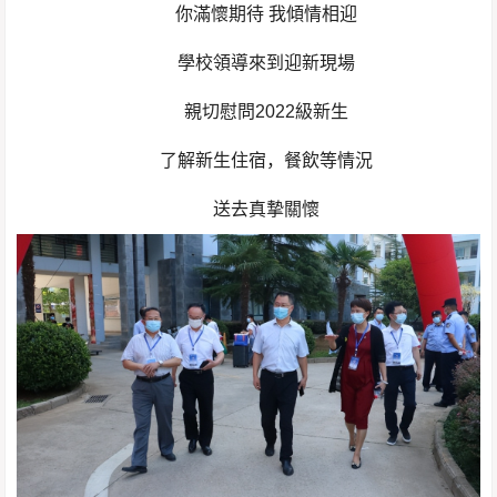
你滿懷期待 我傾情相迎
學校領導來到迎新現場
親切慰問2022級新生
了解新生住宿，餐飲等情況
送去真摯關懷