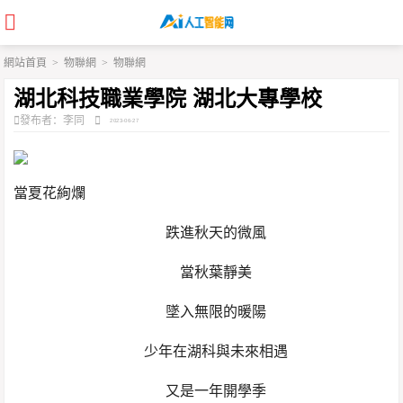
網站首頁
>
物聯網
>
物聯網
湖北科技職業學院 湖北大專學校
發布者：李同
2023-06-27
當夏花絢爛
跌進秋天的微風
當秋葉靜美
墜入無限的暖陽
少年在湖科與未來相遇
又是一年開學季