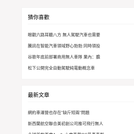
猜你喜歡
眼觀六路耳聽八方 無人駕駛汽車也需要
騰訊在智能汽車領域野心勃勃:同時領投
谷歌年底前部署商用無人車隊 業內：膽
松下公開完全自動駕駛純電動概念車
最新文章
網約車運營也存在“缺斤短兩”問題
新西蘭航空聯合美初創公司推可飛行無人