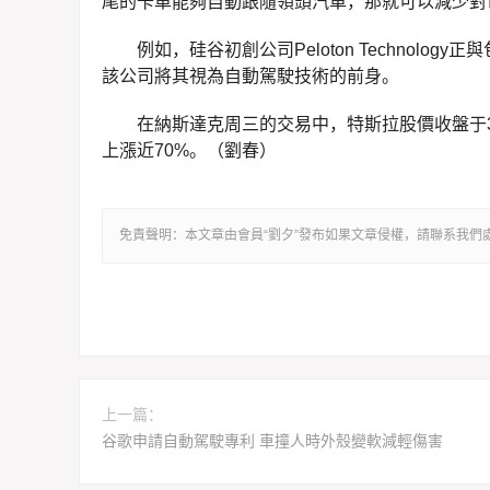
尾的卡車能夠自動跟隨領頭汽車，那就可以減少對
例如，硅谷初創公司Peloton Technolog
該公司將其視為自動駕駛技術的前身。
在納斯達克周三的交易中，特斯拉股價收盤于36
上漲近70%。（劉春）
免責聲明：本文章由會員“劉夕”發布如果文章侵權，請聯系我
上一篇：
谷歌申請自動駕駛專利 車撞人時外殼變軟減輕傷害