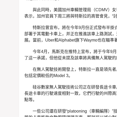
與此同時，美國加州車輛管理局（CDMV）女發言人
表示，加州官員下周三將與特斯拉的高管會見，“討
特斯拉曾宣布，將在今年9月份正式發布半掛
部署于其電動卡車上，并正在推進該車上路測試，
展。當前，Uber和Alphabet旗下Waymo也在瞄
今年4月，馬斯克在推特上宣布，將于今年9
了這一承諾，但他從未提及該車將具備無人駕駛的
在無人駕駛技術開發上，特斯拉一直是領先者
包括定價較低的Model 3。
硅谷數家無人駕駛技術公司正在研發長途卡車
長途卡車的行駛速度相對一致，它們行駛的州際高
點等。
一些公司還在研發“platooning（車輛