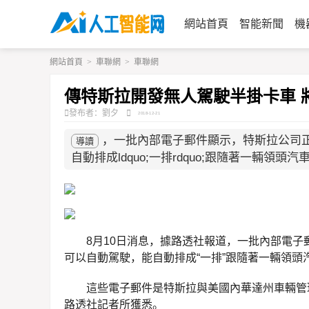
網站首頁
智能新聞
機
網站首頁
>
車聯網
>
車聯網
傳特斯拉開發無人駕駛半掛卡車 
發布者：劉夕
2018-12-21
，一批內部電子郵件顯示，特斯拉公司
導讀
自動排成ldquo;一排rdquo;跟隨著一輛領
8月10日消息，據路透社報道，一批內部電
可以自動駕駛，能自動排成“一排”跟隨著一輛領
這些電子郵件是特斯拉與美國內華達州車輛管理
路透社記者所獲悉。