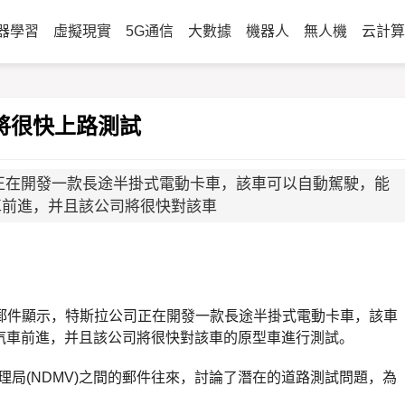
器學習
虛擬現實
5G通信
大數據
機器人
無人機
云計算
將很快上路測試
正在開發一款長途半掛式電動卡車，該車可以自動駕駛，能
頭汽車前進，并且該公司將很快對該車
子郵件顯示，特斯拉公司正在開發一款長途半掛式電動卡車，該車
頭汽車前進，并且該公司將很快對該車的原型車進行測試。
局(NDMV)之間的郵件往來，討論了潛在的道路測試問題，為