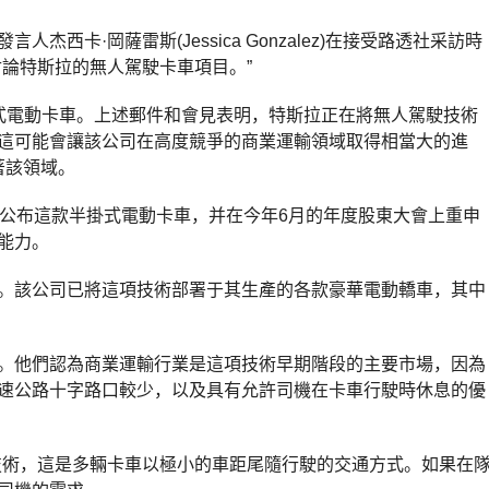
杰西卡·岡薩雷斯(Jessica Gonzalez)在接受路透社采訪時
論特斯拉的無人駕駛卡車項目。”
式電動卡車。上述郵件和會見表明，特斯拉正在將無人駕駛技術
這可能會讓該公司在高度競爭的商業運輸領域取得相當大的進
準著該領域。
月公布這款半掛式電動卡車，并在今年6月的年度股東大會上重申
能力。
。該公司已將這項技術部署于其生產的各款豪華電動轎車，其中
。他們認為商業運輸行業是這項技術早期階段的主要市場，因為
速公路十字路口較少，以及具有允許司機在卡車行駛時休息的優
編隊）”技術，這是多輛卡車以極小的車距尾隨行駛的交通方式。如果在