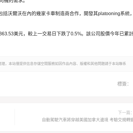
司機的需求。
y正與包括沃爾沃在內的幾家卡車制造商合作，開發其platooning系統
3.53美元，較上一交易日下跌了0.5%。該公司股價今年已累
們處理，本站僅提供信息存儲空間服務如因作品內容、版權和其他問題請于本站聯系
標簽：
下一篇
自動駕駛汽車將穿越美國加拿大邊境 考驗交規轉