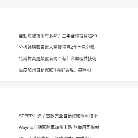
自動駕駛技術有多熱？三年全球投資超80
分析師稱蘋果無人駕駛項目2年內見分曉
特斯拉真是顛覆者嗎？有什么顛覆性技術
百度加州自動駕駛“脫離”表現：每隔41
STEER打造了首款完全自動駕駛停車技術
Waymo自動駕駛車加州上路 無備用司機輔