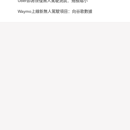
Uber即將恢復無人駕駛測試：規模縮小
Waymo上線新無人駕駛項目：向谷歌數據