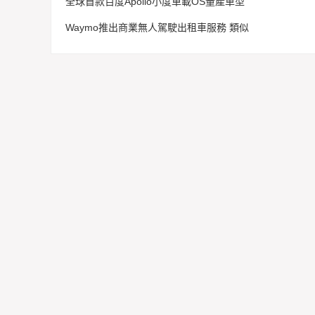
全球首款百度Apollo小度車載OS量產車型
Waymo推出商業無人駕駛出租車服務 類似