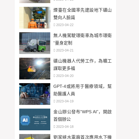
煙臺在全國率先建設地下礦山
雙向人臉識
2023-04-22
無人機駕駛環衛車為城市環衛
“量身定制
2023-04-21
礦山機器人代勞工作，為曠工
謀取更多福
2023-04-20
GPT-4或將用于醫療領域，幫
助醫護人員
2023-04-19
金山辦公發布“WPS AI”，開啟
首個辦公
2023-04-18
劉家峽水電廠首次應用水下機