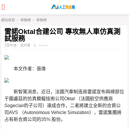
網站首頁
>
車聯網
>
車聯網
雷諾Oktal合建公司 專攻無人車仿真測
試服務
發布者：金同華
2018-12-21
本文作者：張偉
新智駕消息，近日，法國汽車制造商雷諾宣布與總部位
于圖盧茲的仿真模擬技術公司Oktal （法國航空供應商
Sogeclair的子公司）達成合作，二者將建立全新的合資公
司AVS （Auto
nomous Vehicle Simulation），雷諾集團將
占有新合資公司的35% 股份。