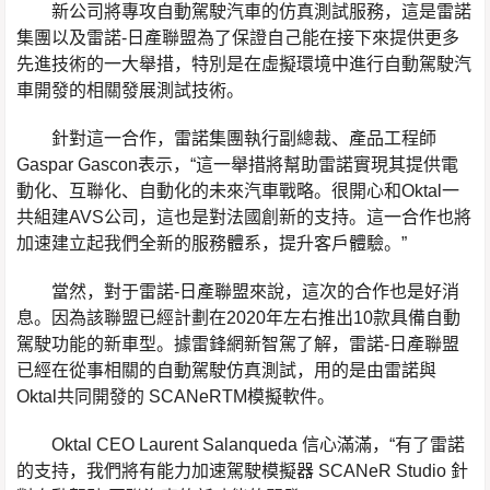
新公司將專攻自動駕駛汽車的仿真測試服務，這是雷諾
集團以及雷諾-日產聯盟為了保證自己能在接下來提供更多
先進技術的一大舉措，特別是在虛擬環境中進行自動駕駛汽
車開發的相關發展測試技術。
針對這一合作，雷諾集團執行副總裁、產品工程師
Gaspar Gascon表示，“這一舉措將幫助雷諾實現其提供電
動化、互聯化、自動化的未來汽車戰略。很開心和Oktal一
共組建AVS公司，這也是對法國創新的支持。這一合作也將
加速建立起我們全新的服務體系，提升客戶體驗。”
當然，對于雷諾-日產聯盟來說，這次的合作也是好消
息。因為該聯盟已經計劃在2020年左右推出10款具備自動
駕駛功能的新車型。據雷鋒網新智駕了解，雷諾-日產聯盟
已經在從事相關的自動駕駛仿真測試，用的是由雷諾與
Oktal共同開發的 SCANeRTM模擬軟件。
Oktal CEO Laurent Salanqueda 信心滿滿，“有了雷諾
的支持，我們將有能力加速駕駛模擬器 SCANeR Studio 針