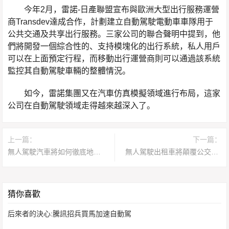
今年2月，雷諾-日產聯盟宣布與歐洲大型出行服務運營
商Transdev達成合作，計劃建立自動駕駛電動車車隊用于
公共交通及共享出行服務。三家公司的聯合聲明中提到，他
們將開發一個綜合性的、支持模塊化的出行系統，私人用戶
可以在上面預定行程，而移動出行運營商則可以通過該系統
監控其自動駕駛車輛的整體情況。
如今，雷諾集團又在汽車仿真模擬領域進行布局，這家
公司在自動駕駛領域走得越來越深入了。
上一篇：
下一篇：
無人駕駛汽車將如何徹底地改變城市面貌？
無人駕駛出租車將顛覆公交系統，費用會降低80%
猜你喜歡
后來者的決心:騰訊招兵買馬加速自動駕