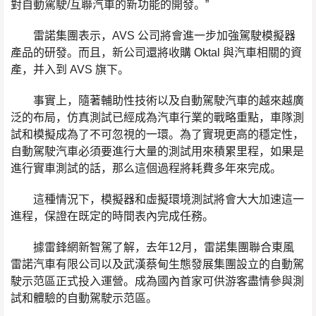
對自動駕駛/互聯汽車的新功能的開發。”
雷諾集團表示，AVS 公司將會進一步加強駕駛模擬器
產品的研發。而且，新公司還將收購 Oktal 與汽車相關的資
產，并入到 AVS 旗下。
事實上，隨著輔助性技術以及自動駕駛汽車的越來越廣
泛的布局，仿真測試已經成為汽車行業的戰略重點，車隊測
試和模擬成為了不可忽視的一環。為了實現更高的穩定性，
自動駕駛汽車必須要進行大量的測試用來積累里程，如果是
進行實車測試的話，那么這個過程將耗費多年來完成。
這種情況下，模擬器和虛擬環境測試將會大大加速這一
進程，保證在既定的時間表內完成任務。
據雷鋒網新智駕了解，去年12月，雷諾集團聯合東風
雷諾汽車有限公司以及武漢蔡甸生態發展集團設立的自動駕
駛示范區正式投入運營。成為國內首家可供游客盡情參與測
試和體驗的自動駕駛示范區。