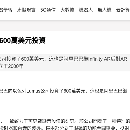
器學習
虛擬現實
5G通信
大數據
機器人
無人機
云計算
600萬美元投資
投資了600萬美元，這也是阿里巴巴繼Infinity AR后對AR
于2000年
阿里巴巴向以色列Lumus公司投資了600萬美元，這也是阿里巴巴繼
創公司，一致致力于可穿戴顯示設備的研究。該公司開發了一種特別
投射器和內嵌的波導。這兩部分對于眼鏡的功能至關重要，投射