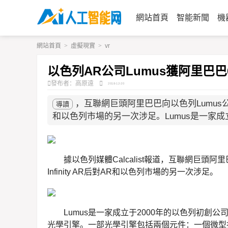
網站首頁
智能新聞
機
網站首頁
>
虛擬現實
>
vr
以色列AR公司Lumus獲阿里巴巴
發布者：高原遠
2018-12-20
，互聯網巨頭阿里巴巴向以色列Lumus公司
導讀
和以色列市場的另一次涉足。Lumus是一家成立
據以色列媒體Calcalist報道，互聯網巨頭
Infinity AR后對AR和以色列市場的另一次涉足。
Lumus是一家成立于2000年的以色列初
光學引擎。一部光學引擎包括兩個元件：一個微型