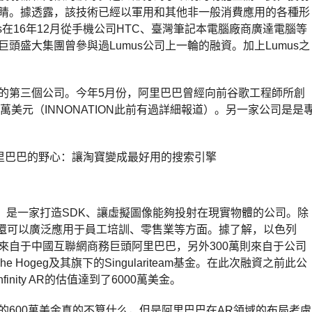
睛。據透露，該技術已經以軍用和其他非一般消費應用的各種形
us在16年12月從手機公司HTC、臺灣筆記本電腦廠商廣達電腦等
巨頭盛大集團曾參與過Lumus公司上一輪的融資。加上Lumus之
資的第三個公司。今年5月份，阿里巴巴曾經向前谷歌工程師所創
30萬美元（INNONATION此前有過詳細報道）。另一家公司是是
看阿里巴巴的野心：讓淘寶變成最好用的搜索引擎
014年，是一家打造SDK、讓虛擬圖像能夠投射在現實物體的公司。除
技術還可以廣泛應用于員工培訓、零售業等方面。據了解，以色列
1500萬來自于中國互聯網商務巨頭阿里巴巴，另外300萬則來自于公司
she Hogeg及其旗下的Singulariteam基金。在此次融資之前此公
nity AR的估值達到了6000萬美金。
資的600萬美金真的不算什么，但是阿里巴巴在AR領域的布局考慮