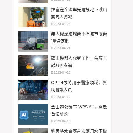
煙臺在全國率先建設地下礦山
雙向人臉識
2023-04-22
無人機駕駛環衛車為城市環衛
“量身定制
2023-04-21
礦山機器人代勞工作，為曠工
謀取更多福
2023-04-20
GPT-4或將用于醫療領域，幫
助醫護人員
2023-04-19
金山辦公發布“WPS AI”，開啟
首個辦公
2023-04-18
劉家峽水電廠首次應用水下機