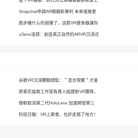
當下VR體驗：好比你去高檔餐廳卻被呈上
Snapchat申請AR眼鏡新專利 未來或推更
跑步機什么的弱爆了，這款VR健身器讓你
uSens凌感：創造真正自然的ARVR沉浸式
谷歌VR沉浸體驗總監：＂混合現實＂才是
原索尼倫敦工作室負責人組建新VR團隊，
微軟取消第二代HoloLens 加速開發第三
科技日報：VR上兩會，也許走錯了地方！