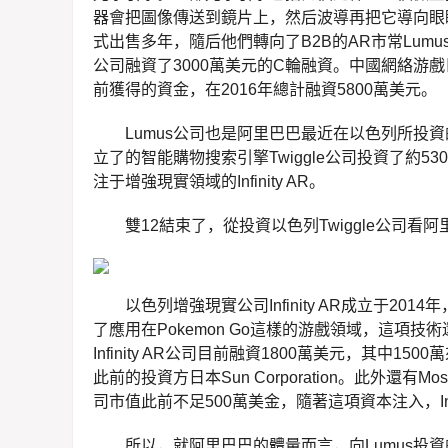
器會把圖像傳送到鏡片上，然后波導再把它導向眼
式出售多年，隨后他們轉向了B2B的AR市常Lum
公司融資了3000萬美元的C輪融資。中國網絡游戲
前獲得的資金，在2016年總計融資5800萬美元。
Lumus公司也是阿里巴巴最近在以色列所投
立了的智能購物搜索引擎Twiggle公司投資了約5
注于增強現實領域的Infinity AR。
雙12結束了，從投資以色列Twiggle公司
以色列增強現實公司Infinity AR成立于2
了應用在Pokemon Go這樣的游戲領域，這項
Infinity AR公司目前融資1800萬美元，其中
此前的投資方日本Sun Corporation。此外還有Mo
司市值此前不足500萬美金，隨著這項資本注入，Infi
所以，就阿里巴巴的體量而言，向Lumus投