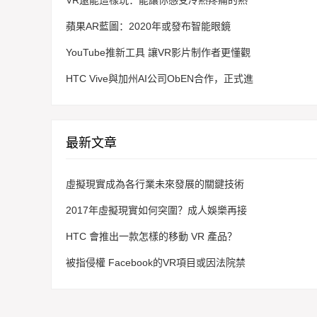
VR還能這樣玩：能讓你感受冷熱疼痛的熱
蘋果AR藍圖：2020年或發布智能眼鏡
YouTube推新工具 讓VR影片制作者更懂觀
HTC Vive與加州AI公司ObEN合作，正式進
最新文章
虛擬現實成為各行業未來發展的關鍵技術
2017年虛擬現實如何突圍？成人娛樂再接
HTC 會推出一款怎樣的移動 VR 產品？
被指侵權 Facebook的VR項目或因法院禁